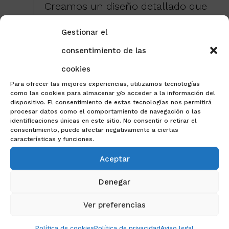
Creamos un diseño detallado que
tenga en cuenta las necesidades y
preferencias de nuestros clientes,
Gestionar el
al mismo tiempo que se ajuste a su
consentimiento de las
presupuesto y plazos de tiempo.
cookies
Para ofrecer las mejores experiencias, utilizamos tecnologías
3
como las cookies para almacenar y/o acceder a la información del
Elección de materiales
dispositivo. El consentimiento de estas tecnologías nos permitirá
procesar datos como el comportamiento de navegación o las
Una vez que se ha definido el
identificaciones únicas en este sitio. No consentir o retirar el
diseño, asesoramos a nuestros
consentimiento, puede afectar negativamente a ciertas
características y funciones.
clientes a seleccionar los mejores
materiales para su proyecto.
Aceptar
Trabajamos con proveedores de
Denegar
alta calidad para asegurarnos de
que nuestros clientes reciban los
Ver preferencias
mejores materiales disponibles. Nos
aseguramos de que los materiales
Política de cookies
Política de privacidad
Aviso legal