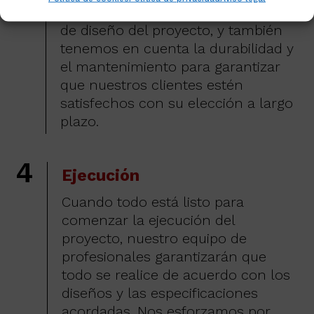
se ajusten al presupuesto y al estilo
de diseño del proyecto, y también
tenemos en cuenta la durabilidad y
el mantenimiento para garantizar
que nuestros clientes estén
satisfechos con su elección a largo
plazo.
4
Ejecución
Cuando todo está listo para
comenzar la ejecución del
proyecto, nuestro equipo de
profesionales garantizarán que
todo se realice de acuerdo con los
diseños y las especificaciones
acordadas. Nos esforzamos por